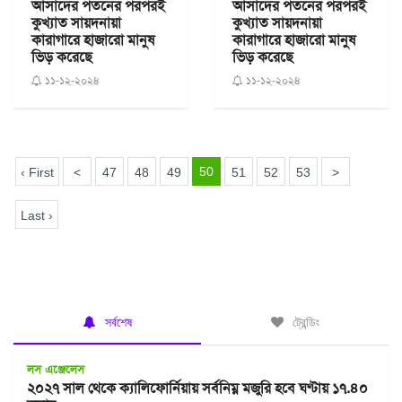
আসাদের পতনের পরপরই
আসাদের পতনের পরপরই
কুখ্যাত সায়দনায়া
কুখ্যাত সায়দনায়া
কারাগারে হাজারো মানুষ
কারাগারে হাজারো মানুষ
ভিড় করেছে
ভিড় করেছে
১১-১২-২০২৪
১১-১২-২০২৪
50
‹ First
<
47
48
49
51
52
53
>
Last ›
সর্বশেষ
ট্রেন্ডিং
লস এঞ্জেলেস
২০২৭ সাল থেকে ক্যালিফোর্নিয়ায় সর্বনিম্ন মজুরি হবে ঘণ্টায় ১৭.৪০