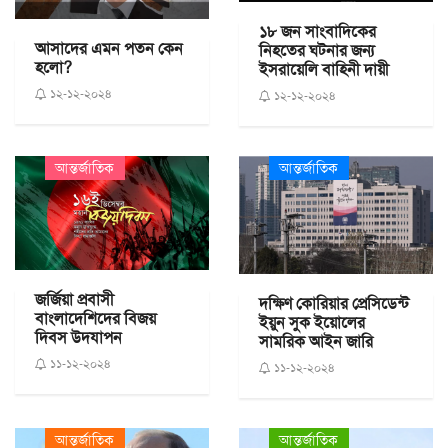
১৮ জন সাংবাদিকের
আসাদের এমন পতন কেন
নিহতের ঘটনার জন্য
হলো?
ইসরায়েলি বাহিনী দায়ী
১২-১২-২০২৪
১২-১২-২০২৪
আন্তর্জাতিক
আন্তর্জাতিক
জর্জিয়া প্রবাসী
দক্ষিণ কোরিয়ার প্রেসিডেন্ট
বাংলাদেশিদের বিজয়
ইয়ুন সুক ইয়োলের
দিবস উদযাপন
সামরিক আইন জারি
১১-১২-২০২৪
১১-১২-২০২৪
আন্তর্জাতিক
আন্তর্জাতিক