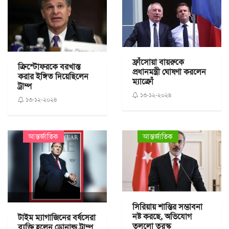
ফ্রাঁসোয়া বায়রুকে
ক্রিস্টোফরকে বরখাস্ত
প্রধানমন্ত্রী ঘোষণা করলেন
করার ইঙ্গিত দিয়েছিলেন
ম্যাক্রোঁ
ট্রাম্প
১৩-১২-২০২৪
১৩-১২-২০২৪
আন্তর্জাতিক
আন্তর্জাতিক
সিরিয়ায় শান্তির সম্ভাবনা
নষ্ট করছে, অভিযোগ
টাইম ম্যাগাজিনের বর্ষসেরা
তুললো তুরস্ক
ব্যক্তি হলেন ডোনাল্ড ট্রাম্প