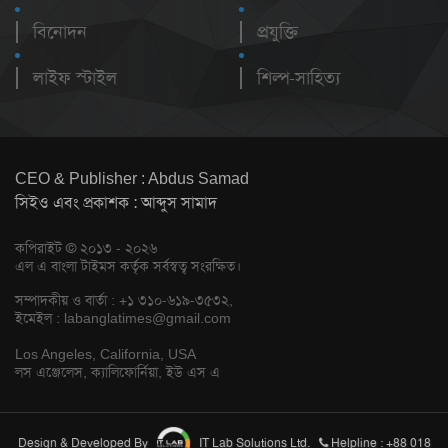
বিনোদন
প্রযুক্তি
লাইফ স্টাইল
শিল্প-সাহিত্য
CEO & Publisher : Abdus Samad
সিইও এবং প্রকাশক : আব্দুস সামাদ
কপিরাইট © ২০১৩ - ২০২৬
এল এ বাংলা টাইমস কর্তৃক সর্বস্বত্ব সংরক্ষিত।
সম্পাদকীয় ও বার্তা : +১ ৩১০-৬১৯-৩৫৩২,
ইমেইল :
labanglatimes@gmail.com
Los Angeles, California, USA
লস এঞ্জেলেস, ক্যালিফোর্নিয়া, ইউ এস এ
Design & Developed By
IT Lab Solutions Ltd.
Helpline : +88 018