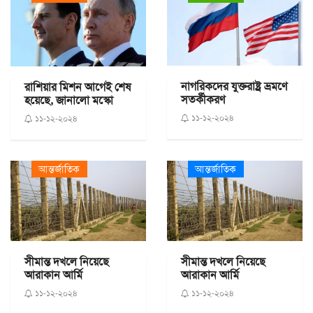
নাগরিকদের যুক্তরাষ্ট্র ভ্রমণে
রাশিয়ার মিশন আগেই শেষ
সতর্কীকরণ
হয়েছে, জানালো মস্কো
১১-১২-২০২৪
১১-১২-২০২৪
আন্তর্জাতিক
আন্তর্জাতিক
সীমান্ত দখলে নিয়েছে
সীমান্ত দখলে নিয়েছে
আরাকান আর্মি
আরাকান আর্মি
১১-১২-২০২৪
১১-১২-২০২৪