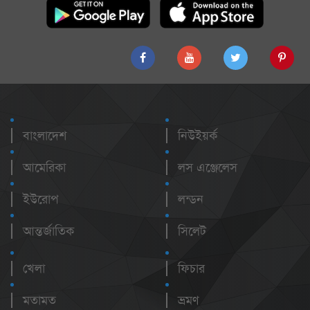
বাংলাদেশ
নিউইয়র্ক
আমেরিকা
লস এঞ্জেলেস
ইউরোপ
লন্ডন
আন্তর্জাতিক
সিলেট
খেলা
ফিচার
মতামত
ভ্রমণ