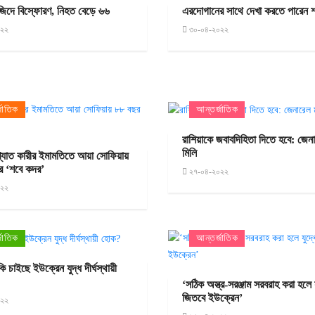
জিদে বিস্ফোরণ, নিহত বেড়ে ৬৬
এরদোগানের সাথে দেখা করতে পারেন 
০২২
৩০-০৪-২০২২
জাতিক
আন্তর্জাতিক
রাশিয়াকে জবাবদিহিতা দিতে হবে: জেনার
মিলি
খ্যাত কারীর ইমামতিতে আয়া সোফিয়ায়
র ‘শবে কদর’
২৭-০৪-২০২২
০২২
জাতিক
আন্তর্জাতিক
 চাইছে ইউক্রেন যুদ্ধ দীর্ঘস্থায়ী
‘সঠিক অস্ত্র-সরঞ্জাম সরবরাহ করা হলে য
জিতবে ইউক্রেন’
০২২