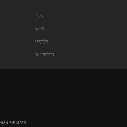
ফিচার
ভ্রমণ
প্রযুক্তি
শিল্প-সাহিত্য
m
 +88 018 4248 5222