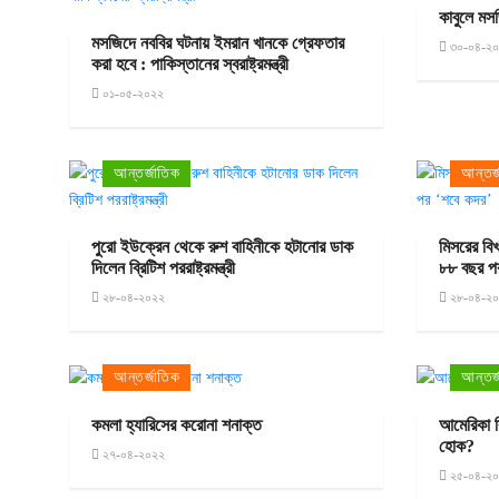
কাবুলে মস
মসজিদে নববির ঘটনায় ইমরান খানকে গ্রেফতার
৩০-০৪-২
করা হবে : পাকিস্তানের স্বরাষ্ট্রমন্ত্রী
০১-০৫-২০২২
আন্তর্জাতিক
আন্তর্
পুরো ইউক্রেন থেকে রুশ বাহিনীকে হটানোর ডাক
মিসরের বি
দিলেন ব্রিটিশ পররাষ্ট্রমন্ত্রী
৮৮ বছর প
২৮-০৪-২০২২
২৮-০৪-২
আন্তর্জাতিক
আন্তর্
কমলা হ্যারিসের করোনা শনাক্ত
আমেরিকা কি
হোক?
২৭-০৪-২০২২
২৫-০৪-২