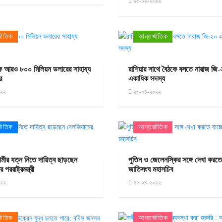
২৫-০৪-২০২২
জাতিক
আন্তর্জাতিক
ে আরও ৮০০ মিলিয়ন ডলারের সাহায্য
রাশিয়ার সাথে বৈঠকে বসতে নারাজ জি
ের
একাধিক সদস্য
০২২
২৩-০৪-২০২২
জাতিক
আন্তর্জাতিক
বামীর যত্ন নিতে দায়িত্ব ছাড়ছেন
পুতিন ও জেলেনস্কির সঙ্গে দেখা করতে
পররাষ্ট্রমন্ত্রী
জাতিসংঘ মহাসচিব
০২২
২২-০৪-২০২২
জাতিক
আন্তর্জাতিক