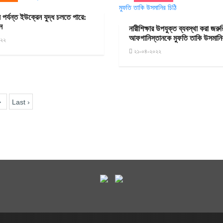
পর্যন্ত ইউক্রেন যুদ্ধ চলতে পারে:
ন
নারীশিক্ষার উপযুক্ত ব্যবস্থা করা জরুর
আফগানিস্তানকে মুফতি তাকি উসমানির
০২২
২১-০৪-২০২২
>
Last ›