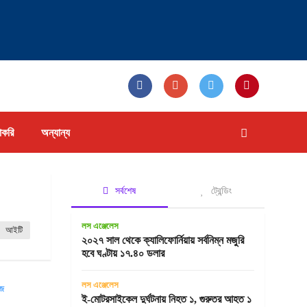
াকরি
অন্যান্য
সর্বশেষ
ট্রেন্ডিং
লস এঞ্জেলেস
আইটি
২০২৭ সাল থেকে ক্যালিফোর্নিয়ায় সর্বনিম্ন মজুরি
হবে ঘণ্টায় ১৭.৪০ ডলার
লস এঞ্জেলেস
ই-মোটরসাইকেল দুর্ঘটনায় নিহত ১, গুরুতর আহত ১