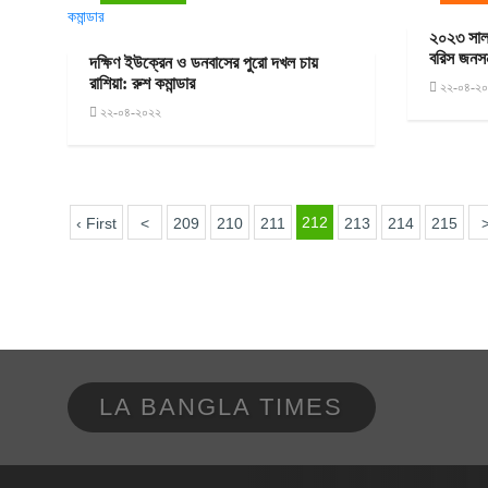
২০২৩ সাল 
বরিস জনস
দক্ষিণ ইউক্রেন ও ডনবাসের পুরো দখল চায়
রাশিয়া: রুশ কমান্ডার
২২-০৪-২
২২-০৪-২০২২
212
‹ First
<
209
210
211
213
214
215
LA BANGLA TIMES