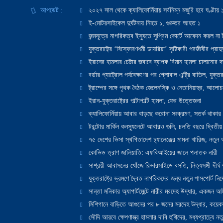
আপডেট :
২০২৭ সাল থেকে ক্যালিফোর্নিয়ায় সর্বনিম্ন মজুরি হবে ঘণ্টা
ই-মোটরসাইকেল দুর্ঘটনায় নিহত ১, গুরুতর আহত ১
জন্মসূত্রে নাগরিকত্ব ইস্যুতে সুপ্রিম কোর্টে আবেদন করল না ট
যুক্তরাষ্ট্রে ‘বিস্ফোরণধর্মী ডায়রিয়া’ সৃষ্টিকারী পরজীবীর প্র
ইরানের হামলার চেষ্টার জবাবে ব্যাপক বিমান হামলা চালানোর দাবি
বর্ডার প্যাট্রোল পর্যবেক্ষণের পর গ্লোবাল এন্ট্রি বাতিল, যুক্তর
ট্রাম্পের সঙ্গে পৃথক বৈঠক জেলেনস্কি ও নেতানিয়াহুর, আলোচ
ইরান-যুক্তরাষ্ট্রের পাল্টাপাল্টি হামলা, ফের উত্তেজনা
ক্যালিফোর্নিয়ায় আবার বাড়ছে করোনা সংক্রমণ, সতর্ক থাকার পরাম
টরন্টোর মার্কিন কনস্যুলেটে আবারও গুলি, চলতি বছরে দ্বিতীয়
৭৫ দেশের ভিসা স্থগিতাদেশ চ্যালেঞ্জের মামলা খারিজ, নতু
কোভিড ত্রাণ জালিয়াতি: এফবিআইয়ের জালে পলাতক নারী
সাশ্রয়ী আবাসনের খোঁজে রিভারসাইডে বসতি, নিত্যসঙ্গী দীর্ঘ
যুক্তরাষ্ট্রে ভ্রমণে দ্বৈত নাগরিকদের জন্য নতুন পাসপোর্ট নির্দ
সান্তা মনিকার অ্যাপার্টমেন্টে নারীর মরদেহ উদ্ধার, একজন 
মিশিগানে বাড়িতে আগুনের পর ৮ জনের মরদেহ উদ্ধার, কয়েকজ
সৌদি আরবে ক্ষেপণাস্ত্র হামলার দাবি হুথিদের, মধ্যপ্রাচ্যে ন