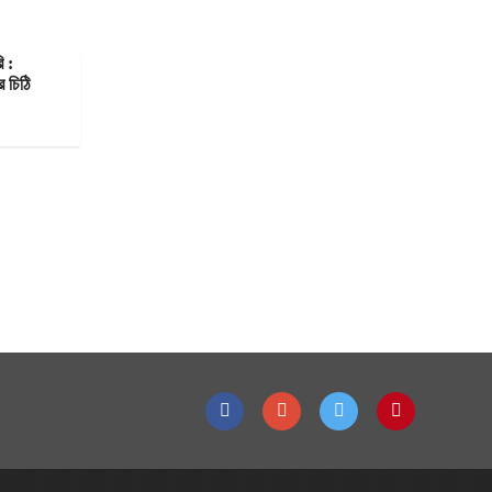
ি :
 চিঠি