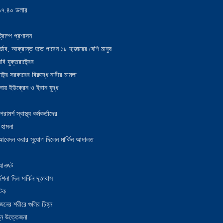
য় ১৭.৪০ ডলার
্রাম্প প্রশাসন
াদুর্ভাব, আক্রান্ত হতে পারেন ১৮ হাজারের বেশি মানুষ
 যুক্তরাষ্ট্রের
াষ্ট্র সরকারের বিরুদ্ধে নারীর মামলা
নায় ইউক্রেন ও ইরান যুদ্ধ
র্শ স্বাস্থ্য কর্মকর্তাদের
 হামলা
ন আবেদন করার সুযোগ দিলেন মার্কিন আদালত
 যানজট
েশনা দিল মার্কিন দূতাবাস
আটক
নের শরীরে গুলির চিহ্ন
তুন উত্তেজনা