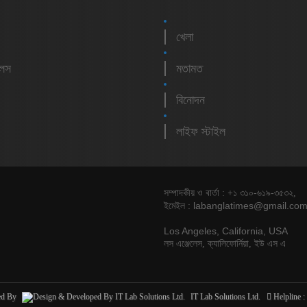
খেলা
লেস
মতামত
বিনোদন
লাইফ স্টাইল
সম্পাদকীয় ও বার্তা : +১ ৩১০-৬১৯-৩৫৩২,
labanglatimes@gmail.co
ইমেইল :
Los Angeles, California, USA
লস এঞ্জেলেস, ক্যালিফোর্নিয়া, ইউ এস এ
ed By
IT Lab Solutions Ltd.
Helpline :