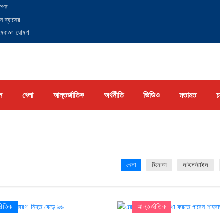
্পের
ন ব্যাসের
েধাজ্ঞা ঘোষণা
ন
খেলা
আন্তর্জাতিক
অর্থনীতি
ভিডিও
মতামত
চ
খেলা
বিনোদন
লাইফস্টাইল
জাতিক
আন্তর্জাতিক