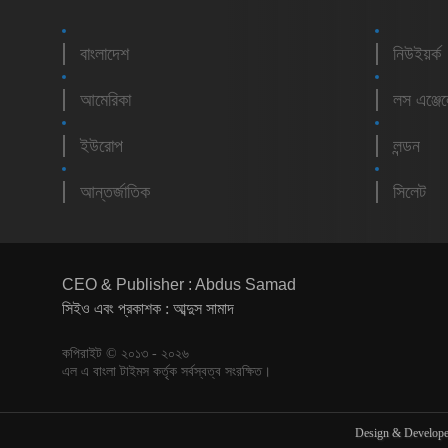
বাংলাদেশ
নিউইয়র্ক
আমেরিকা
লস এঞ্জে
ইউরোপ
লন্ডন
আন্তর্জাতিক
সিলেট
CEO & Publisher : Abdus Samad
সিইও এবং প্রকাশক : আব্দুস সামাদ
কপিরাইট © ২০১৩ - ২০২৬
এল এ বাংলা টাইমস কর্তৃক সর্বস্বত্ব সংরক্ষিত।
Design & Develop