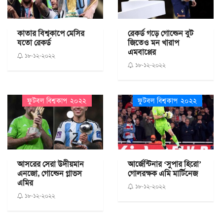
রেকর্ড গড়ে গোল্ডেন বুট
কাতার বিশ্বকাপে মেসির
জিতেও মন খারাপ
যতো রেকর্ড
এমবাপ্পের
১৮-১২-২০২২
১৮-১২-২০২২
ফুটবল বিশ্বকাপ ২০২২
ফুটবল বিশ্বকাপ ২০২২
আসরের সেরা উদীয়মান
আর্জেন্টিনার ‘সুপার হিরো’
এনজো, গোল্ডেন গ্লাভস
গোলরক্ষক এমি মার্টিনেজ
এমির
১৮-১২-২০২২
১৮-১২-২০২২