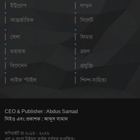
ইউরোপ
লন্ডন
আন্তর্জাতিক
সিলেট
খেলা
ফিচার
মতামত
ভ্রমণ
বিনোদন
প্রযুক্তি
লাইফ স্টাইল
শিল্প-সাহিত্য
CEO & Publisher : Abdus Samad
সিইও এবং প্রকাশক : আব্দুস সামাদ
কপিরাইট © ২০১৩ - ২০২৬
এল এ বাংলা টাইমস কর্তৃক সর্বস্বত্ব সংরক্ষিত।