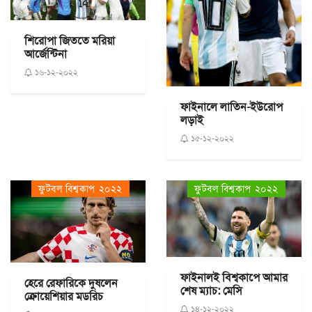
শিরোপা জিততে মরিয়া
আর্জেন্টিনা
১৬-১২-২০২২
ফাইনালে লাতিন-ইউরোপ
লড়াই
১৫-১২-২০২২
ফুটবল বিশ্বকাপ ২০২২
ফুটবল বিশ্বকাপ ২০২২
ফাইনালই বিশ্বকাপে আমার
হেরে রেফারিকে দুষলেন
শেষ ম্যাচ: মেসি
ক্রোয়েশিয়ার মডরিচ
১৪-১২-২০২২