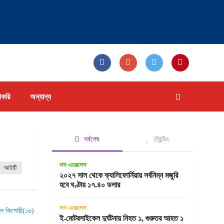
াকরি
অন্যান্য
সর্বশেষ
ট্রেন্ডিং
লস এঞ্জেলেস
আইটি
২০২৭ সাল থেকে ক্যালিফোর্নিয়ায় সর্বনিম্ন মজুরি
হবে ঘণ্টায় ১৭.৪০ ডলার
লস এঞ্জেলেস
ই-মোটরসাইকেল দুর্ঘটনায় নিহত ১, গুরুতর আহত ১