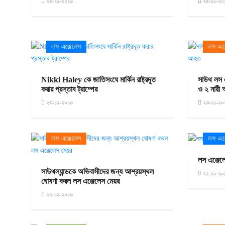
২৪-১১-২০১৬
২৪-১১-২০
লস এঞ্জেলেস
লস এঞ্
Nikki Haley কে জাতিসংঘে মার্কিন রাষ্ট্রদূত
সাউথ লস এঞ
করার প্রস্তাব ট্রাম্পের
ও ২ নারী
২৩-১১-২০১৬
২৩-১১-২০
লস এঞ্জেলেস
লস এঞ্
লস এঞ্জেল
সাউথল্যান্ডকে অভিবাসীদের জন্য আশ্রয়স্থল
২২-১১-২০
ঘোষণা করল লস এঞ্জেলেস মেয়র
২২-১১-২০১৬