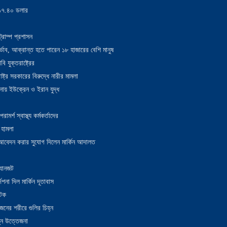
য় ১৭.৪০ ডলার
্রাম্প প্রশাসন
াদুর্ভাব, আক্রান্ত হতে পারেন ১৮ হাজারের বেশি মানুষ
 যুক্তরাষ্ট্রের
াষ্ট্র সরকারের বিরুদ্ধে নারীর মামলা
নায় ইউক্রেন ও ইরান যুদ্ধ
র্শ স্বাস্থ্য কর্মকর্তাদের
 হামলা
ন আবেদন করার সুযোগ দিলেন মার্কিন আদালত
 যানজট
েশনা দিল মার্কিন দূতাবাস
আটক
নের শরীরে গুলির চিহ্ন
তুন উত্তেজনা