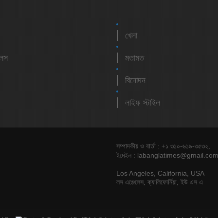
খেলা
লেস
মতামত
বিনোদন
লাইফ স্টাইল
সম্পাদকীয় ও বার্তা : +১ ৩১০-৬১৯-৩৫৩২,
labanglatimes@gmail.co
ইমেইল :
Los Angeles, California, USA
লস এঞ্জেলেস, ক্যালিফোর্নিয়া, ইউ এস এ