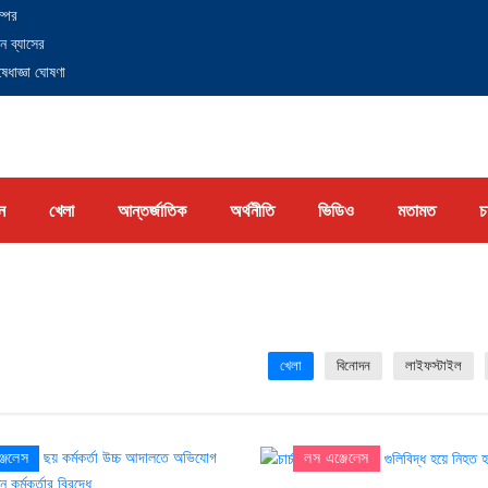
্পের
ন ব্যাসের
েধাজ্ঞা ঘোষণা
ন
খেলা
আন্তর্জাতিক
অর্থনীতি
ভিডিও
মতামত
চ
খেলা
বিনোদন
লাইফস্টাইল
জেলেস
লস এঞ্জেলেস