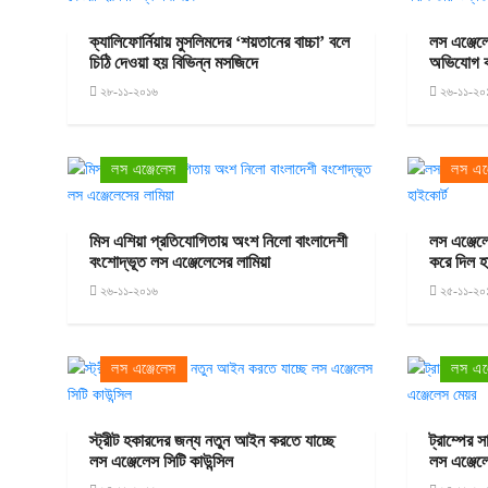
ক্যালিফোর্নিয়ায় মুসলিমদের ‘শয়তানের বাচ্চা’ বলে
লস এঞ্জেল
চিঠি দেওয়া হয় বিভিন্ন মসজিদে
অভিযোগ করল
২৮-১১-২০১৬
২৬-১১-২০
লস এঞ্জেলেস
লস এঞ্
মিস এশিয়া প্রতিযোগিতায় অংশ নিলো বাংলাদেশী
লস এঞ্জেল
বংশোদ্ভূত লস এঞ্জেলেসের লামিয়া
করে দিল হ
২৬-১১-২০১৬
২৫-১১-২০
লস এঞ্জেলেস
লস এঞ্
স্ট্রীট হকারদের জন্য নতুন আইন করতে যাচ্ছে
ট্রাম্পের
লস এঞ্জেলেস সিটি কাউন্সিল
লস এঞ্জেল