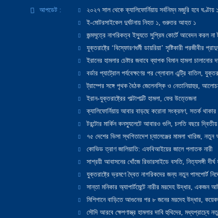
আপডেট :
২০২৭ সাল থেকে ক্যালিফোর্নিয়ায় সর্বনিম্ন মজুরি হবে ঘণ্টা
ই-মোটরসাইকেল দুর্ঘটনায় নিহত ১, গুরুতর আহত ১
জন্মসূত্রে নাগরিকত্ব ইস্যুতে সুপ্রিম কোর্টে আবেদন করল না ট
যুক্তরাষ্ট্রে ‘বিস্ফোরণধর্মী ডায়রিয়া’ সৃষ্টিকারী পরজীবীর প্র
ইরানের হামলার চেষ্টার জবাবে ব্যাপক বিমান হামলা চালানোর দাবি
বর্ডার প্যাট্রোল পর্যবেক্ষণের পর গ্লোবাল এন্ট্রি বাতিল, যুক্তর
ট্রাম্পের সঙ্গে পৃথক বৈঠক জেলেনস্কি ও নেতানিয়াহুর, আলোচ
ইরান-যুক্তরাষ্ট্রের পাল্টাপাল্টি হামলা, ফের উত্তেজনা
ক্যালিফোর্নিয়ায় আবার বাড়ছে করোনা সংক্রমণ, সতর্ক থাকার পরাম
টরন্টোর মার্কিন কনস্যুলেটে আবারও গুলি, চলতি বছরে দ্বিতীয়
৭৫ দেশের ভিসা স্থগিতাদেশ চ্যালেঞ্জের মামলা খারিজ, নতু
কোভিড ত্রাণ জালিয়াতি: এফবিআইয়ের জালে পলাতক নারী
সাশ্রয়ী আবাসনের খোঁজে রিভারসাইডে বসতি, নিত্যসঙ্গী দীর্ঘ
যুক্তরাষ্ট্রে ভ্রমণে দ্বৈত নাগরিকদের জন্য নতুন পাসপোর্ট নির্দ
সান্তা মনিকার অ্যাপার্টমেন্টে নারীর মরদেহ উদ্ধার, একজন 
মিশিগানে বাড়িতে আগুনের পর ৮ জনের মরদেহ উদ্ধার, কয়েকজ
সৌদি আরবে ক্ষেপণাস্ত্র হামলার দাবি হুথিদের, মধ্যপ্রাচ্যে ন