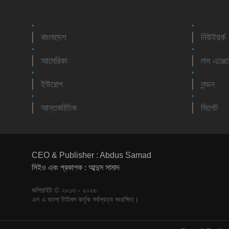
বাংলাদেশ
নিউইয়র্ক
আমেরিকা
লস এঞ্জে
ইউরোপ
লন্ডন
আন্তর্জাতিক
সিলেট
CEO & Publisher : Abdus Samad
সিইও এবং প্রকাশক : আব্দুস সামাদ
কপিরাইট © ২০১৩ - ২০২৬
এল এ বাংলা টাইমস কর্তৃক সর্বস্বত্ব সংরক্ষিত।