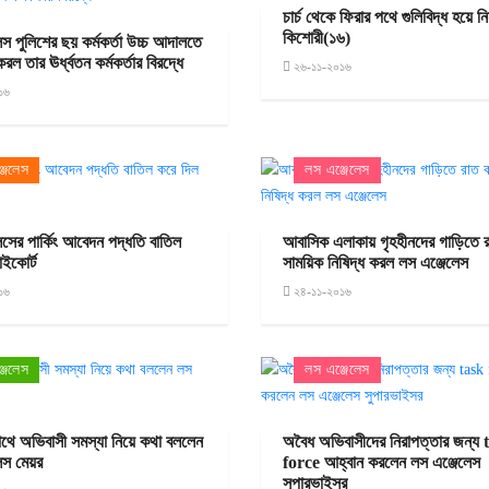
চার্চ থেকে ফিরার পথে গুলিবিদ্ধ হয়ে 
কিশোরী(১৬)
েস পুলিশের ছয় কর্মকর্তা উচ্চ আদালতে
 তার ঊর্ধ্বতন কর্মকর্তার বিরদ্ধে
২৬-১১-২০১৬
১৬
জেলেস
লস এঞ্জেলেস
েসের পার্কিং আবেদন পদ্ধতি বাতিল
আবাসিক এলাকায় গৃহহীনদের গাড়িতে র
াইকোর্ট
সাময়িক নিষিদ্ধ করল লস এঞ্জেলেস
১৬
২৪-১১-২০১৬
জেলেস
লস এঞ্জেলেস
 সাথে অভিবাসী সমস্যা নিয়ে কথা বললেন
অবৈধ অভিবাসীদের নিরাপত্তার জন্য 
েস মেয়র
force আহ্বান করলেন লস এঞ্জেলেস
সুপারভাইসর