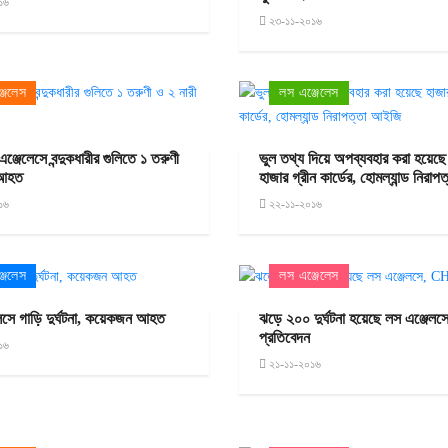
১৬
২৩-১১-২০১৬
জেলেস
লস এঞ্জেলেস
্জেলেসে বন্দুকধারীর গুলিতে ১ তরুণী
ভুল তথ্য দিয়ে অপব্যবহার করা হয়েছে
 আহত
হাজার গ্রীন কার্ডের, হোমল্যান্ড নিরা
১৬
২২-১১-২০১৬
জেলেস
লস এঞ্জেলেস
েসে গাড়ি দুর্ঘটনা, কয়েকজন আহত
ঝড়ে ২০০ দুর্ঘটনা হয়েছে লস এঞ্জে
প্রতিবেদন
১৬
২১-১১-২০১৬