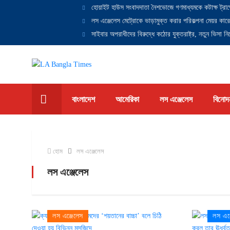
হোয়াইট হাউস সংবাদদাতা নৈশভোজে গণমাধ্যমকে কটাক্ষ ট্রাম
লস এঞ্জেলেস মেট্রোকে ভাড়ামুক্ত করার পরিকল্পনা মেয়র কারে
সাইবার অপরাধীদের বিরুদ্ধে কঠোর যুক্তরাষ্ট্র, নতুন ভিসা নিষ
বাংলাদেশ
আমেরিকা
লস এঞ্জেলেস
বিনোদ
হোম
লস এঞ্জেলেস
লস এঞ্জেলেস
লস এঞ্জেলেস
লস এঞ্