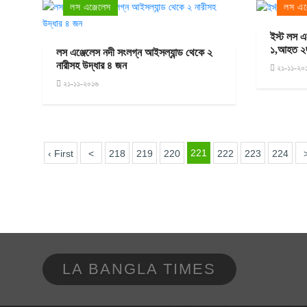
লস এঞ্জেলেস
লস এঞ্
ইস্ট লস এ
১,আহত 
লস এঞ্জেলেস নদী সংলগ্ন আইসল্যান্ড থেকে ২
নারীসহ উদ্ধার ৪ জন
২১-১১-২০
২১-১১-২০১৬
221
‹ First
<
218
219
220
222
223
224
LA BANGLA TIMES