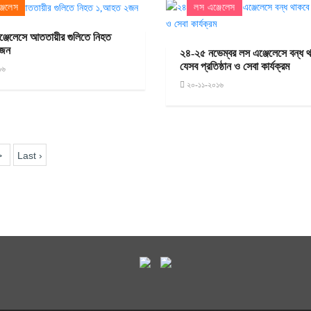
জেলেস
লস এঞ্জেলেস
ঞ্জেলেসে আততায়ীর গুলিতে নিহত
২জন
২৪-২৫ নভেম্বর লস এঞ্জেলেসে বন্ধ 
যেসব প্রতিষ্ঠান ও সেবা কার্যক্রম
১৬
২০-১১-২০১৬
>
Last ›